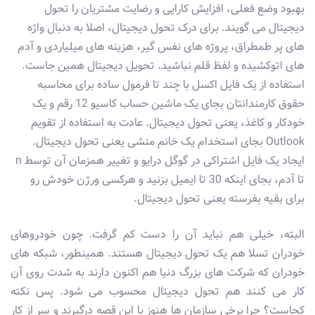
بهبود وضع فعلی، افزایش کارایی و رضایت مشتریان را تحول
دیجیتال می گویند. برای درک تحول دیجیتال، اصلا به دنبال واژه
های پر طمطراق، پروژه های نفس گیر، هزینه های میلیاردی و آدم
های اتوکشیده و لفظ قلم نباشید. تحویل دیجیتال همین جاست.
استفاده از یک فایل اکسل با چند تا فرمول ساده برای محاسبه
حقوق کارمندانتان بجای یک ماشین حساب کاسیو 12 رقم و یک
خودکار و کاغذ، یعنی تحول دیجیتال. عادت به استفاده از تقویم
Outlook بجای استخدام یک خانم منشی یعنی تحول دیجیتال.
ایجاد یک فایل اشتراکی در گوگل درایو و تغییر همزمان آن توسط n
تا آدم، بجای اینکه 30 تا ایمیل بزنید و هرکسی ورژن خودش رو
برای بقیه بفرسته یعنی تحول دیجیتال.
البته، خیلی هم نباید آن را دست کم گرفت. چون خودروهای
خودران تسلا هم یک تحول دیجیتال هستند. همینطور، شبکه های
خودران که شرکت های بزرگ دنیا هم اکنون دارند به شدت روی آن
کار می کنند هم تحول دیجیتال محسوب می شود. پس نکته
کجاست؟ چرا برخی سازمان ها هنوز با این قصه درگیرند و سر از کار